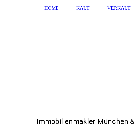
HOME
KAUF
VERKAUF
Immobilienmakler München & 
Immobilienverkauf ist Vertrauenssache - Mi