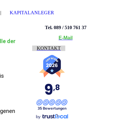
KAPITALANLEGER
Tel. 089 / 510 761 37
E-Mail
le der
KONTAKT
is
igenen