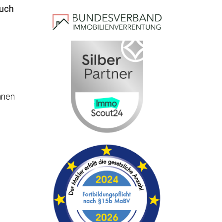
auch
nnen