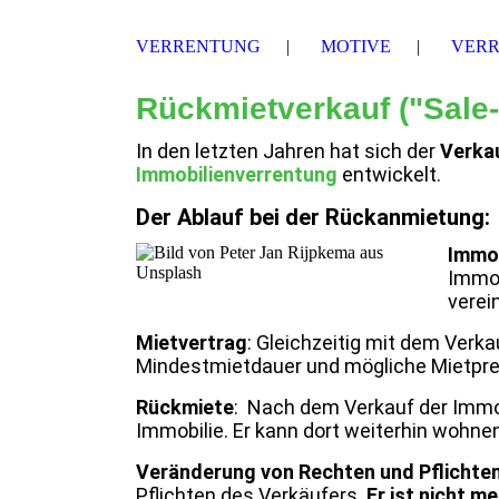
VERRENTUNG
MOTIVE
VER
Rückmietverkauf ("Sale
In den letzten Jahren hat sich der
Verka
Immobilienverrentung
entwickelt.
Der Ablauf bei der Rückanmietung:
Immob
Immob
verei
Mietvertrag
: Gleichzeitig mit dem Verka
Mindestmietdauer und mögliche Mietpre
Rückmiete
: Nach dem Verkauf der Immob
Immobilie. Er kann dort weiterhin wohnen,
Veränderung von Rechten und Pflichte
Pflichten des Verkäufers.
Er ist nicht 